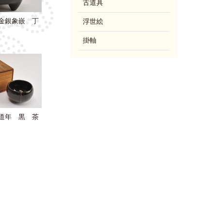
古道具
金銀象嵌 丁
浮世絵
掛軸
道年 黒 茶