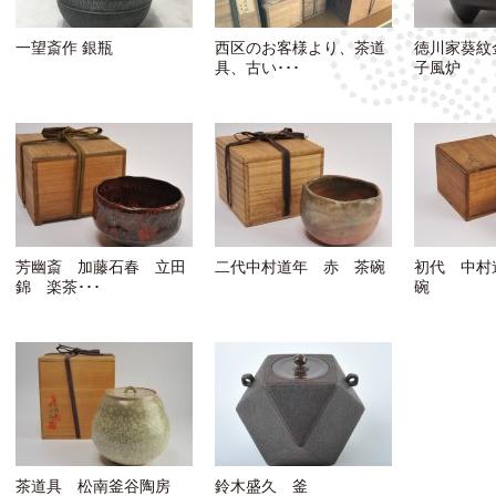
一望斎作 銀瓶
西区のお客様より、茶道
徳川家葵紋
具、古い･･･
子風炉
芳幽斎 加藤石春 立田
二代中村道年 赤 茶碗
初代 中村
錦 楽茶･･･
碗
茶道具 松南釜谷陶房
鈴木盛久 釜