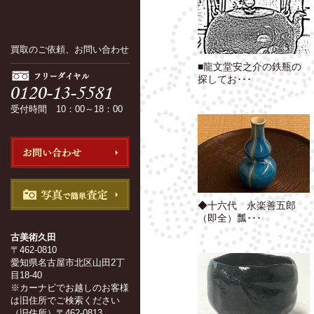
買取のご依頼、お問い合わせ
■龍文堂安之介の鉄瓶の
探してお･･･
受付時間 10：00～18：00
◆十六代 永楽善五郎
（即全）瓢･･･
古美術久田
〒462-0810
愛知県名古屋市北区山田2丁
目18-40
※カーナビでお越しのお客様
は旧住所でご検索ください
（旧住所）〒462-0813