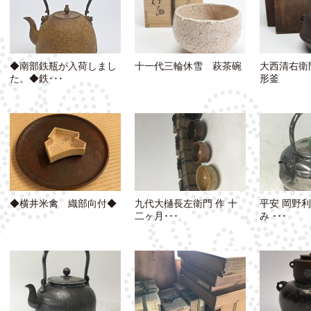
◆南部鉄瓶が入荷しまし
十一代三輪休雪 萩茶碗
大西清右衛
た。◆鉄･･･
形釜
◆横井米禽 織部向付◆
九代大樋長左衛門 作 十
平安 岡野利
二ヶ月･･･
み ･･･