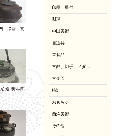
印籠 根付
珊瑚
門 浄雪 真
中国美術
書道具
軍装品
古銭、切手、メダル
古楽器
光 造 翡翠摘
時計
おもちゃ
西洋美術
その他