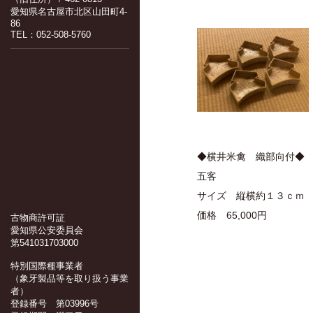
愛知県名古屋市北区山田町4-
86
TEL：052-508-5760
◆横井米禽 織部向付◆
五客
サイズ 縦横約１３ｃｍ
価格 65,000円
古物商許可証
愛知県公安委員会
第541031703000
特別国際種事業者
（象牙製品等を取り扱う事業
者）
登録番号 第03996号