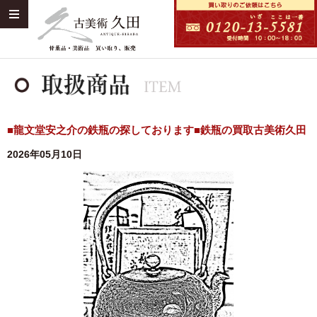
■龍文堂安之介の鉄瓶の探しております■鉄瓶の買取古美術久田
2026年05月10日