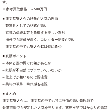
す。
※参考買取価格 ～500万円
■ 龍文堂安之介の鉄瓶が人気の理由
– 茶道具としての格式が高い
– 京都の伝統工芸を象徴する美しい造形
– 海外でも評価が高く、コレクター需要が強い
– 龍文堂の中でも安之介銘は特に希少
■ 真贋ポイント
– 本体と蓋の両方に銘があるか
– 鉄肌が不自然にザラついていないか
– 仕上げが粗いものは要注意
– 共箱の筆跡・時代感も確認
■ まとめ
龍文堂安之介は、龍文堂の中でも特に評価の高い鉄瓶師で、
骨董市場でも安定した人気を誇ります、状態次第ではかなりの高額