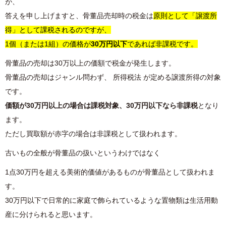
が、
答えを申し上げますと、骨董品売却時の税金は
原則として「譲渡所
得」として課税されるのですが、
1個（または1組）の価格が
30万円以下
であれば非課税です。
骨董品の売却は30万以上の価額で税金が発生します。
骨董品の売却はジャンル問わず、 所得税法 が定める譲渡所得の対象
です。
価額が30万円以上の場合は課税対象、30万円以下なら非課税
となり
ます。
ただし買取額が赤字の場合は非課税として扱われます。
古いもの全般が骨董品の扱いというわけではなく
1点30万円を超える美術的価値があるものが骨董品として扱われま
す。
30万円以下で日常的に家庭で飾られているような置物類は生活用動
産に分けられると思います。