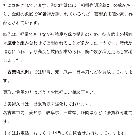
社に奉納されています。兜の内部には「相州住明珍義□」の銘があ
り、金銀の象嵌で
30番神
が刻まれているなど、芸術的価値の高い作
品とされています。
筋兜は、軽量でありながら強度を保つ構造のため、徒歩武士の
胴丸
や
腹巻
と組み合わせて使用されることが多かったそうです。時代が
進むにつれ、より高度な技術が求められ、筋の数が増えた兜も登場
しました。
「
古美術久田
」では甲冑、兜、武具、日本刀などを買取しておりま
す。
買取ご希望の方はどうぞお気軽にご相談下さい。
古美術久田は、出張買取を強化しております。
名古屋市内、愛知県、岐阜県、三重県、静岡県など出張買取可能で
す。
まずはお電話、もしくはLINEにてお問合せお待ちしております。