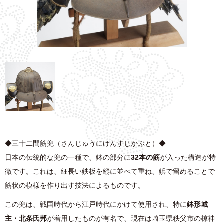
◆三十二間筋兜（さんじゅうにけんすじかぶと）◆
日本の伝統的な兜の一種で、鉢の部分に
32本の筋
が入った構造が特
徴です。これは、細長い鉄板を縦に並べて重ね、鋲で留めることで
筋状の模様を作り出す技法によるものです。
この兜は、戦国時代から江戸時代にかけて使用され、特に
鉢形城
主・北条氏邦
が着用したものが有名で、現在は埼玉県秩父市の椋神