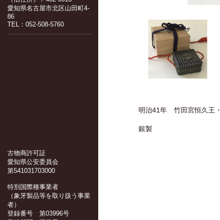
愛知県名古屋市北区山田町4-
86
TEL：052-508-5760
明治41年 竹田宮恒久王
銀製
古物商許可証
愛知県公安委員会
第541031703000
特別国際種事業者
（象牙製品等を取り扱う事業
者）
登録番号 第03996号