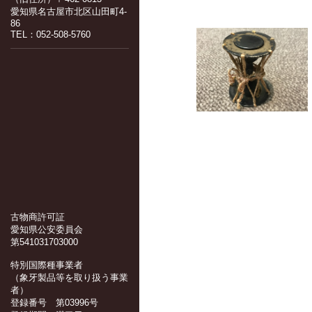
愛知県名古屋市北区山田町4-
86
TEL：052-508-5760
古物商許可証
愛知県公安委員会
第541031703000
特別国際種事業者
（象牙製品等を取り扱う事業
者）
登録番号 第03996号