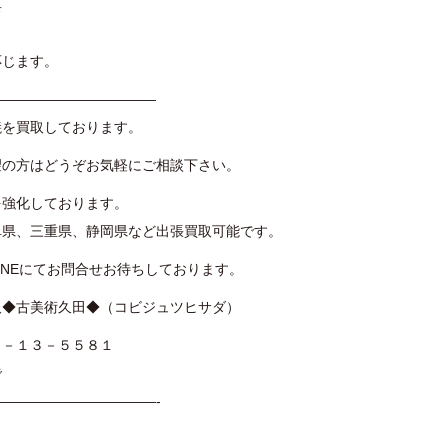
具
応じます。
————————————
焼を買取しております。
望の方はどうぞお気軽にご相談下さい。
を強化しております。
阜県、三重県、静岡県など出張買取可能です。
INEにてお問合せお待ちしております。
取◆古美術久田◆（コビジュツヒサダ）
０－１３－５５８１
で
———————————-