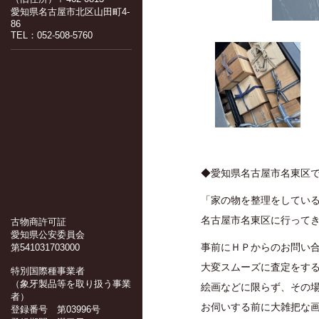
愛知県名古屋市北区山田町4-
86
TEL：052-508-5760
◆愛知県名古屋市名東区
「家の物を整理をしてい
名古屋市名東区に行って
古物商許可証
愛知県公安委員会
事前にＨＰからのお問い
第541031703000
大変スムーズに査定をす
特別国際種事業者
（象牙製品等を取り扱う事業
絵画などに限らず、その
者）
お伺いする前に大雑把な
登録番号 第03996号