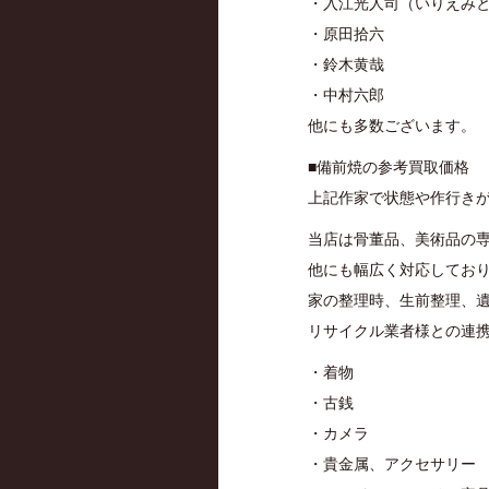
・入江光人司（いりえみ
・原田拾六
・鈴木黄哉
・中村六郎
他にも多数ございます。
■備前焼の参考買取価格
上記作家で状態や作行きが
当店は骨董品、美術品の
他にも幅広く対応してお
家の整理時、生前整理、
リサイクル業者様との連
・着物
・古銭
・カメラ
・貴金属、アクセサリー