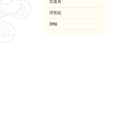
古道具
浮世絵
掛軸
を