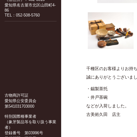
愛知県名古屋市北区山田町4-
86
TEL：052-508-5760
千種区のお客様よりお持
誠にありがとうございま
・錫製茶托
古物商許可証
・井戸茶碗
愛知県公安委員会
などが入荷しました。
第541031703000
古美術久田 店主
特別国際種事業者
（象牙製品等を取り扱う事業
者）
登録番号 第03996号