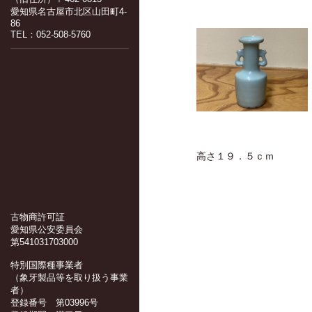
愛知県名古屋市北区山田町4-
86
TEL：052-508-5760
高さ１９．５ｃｍ
古物商許可証
愛知県公安委員会
第541031703000
特別国際種事業者
（象牙製品等を取り扱う事業
者）
登録番号 第03996号